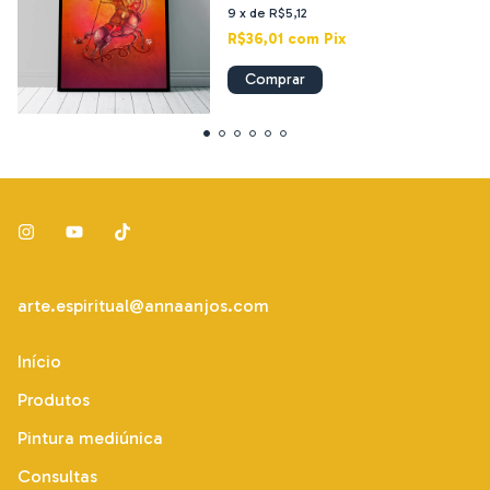
9
x
de
R$5,12
R$36,01
com
Pix
Comprar
arte.espiritual@annaanjos.com
Início
Produtos
Pintura mediúnica
Consultas