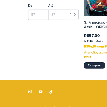
De
Até
S. Francisco
Assis - ORIG
- Acrílica sob
R$57,00
madeira
12
x
de
R$5,86
R$54,15
com
P
Atenção, últim
peça!