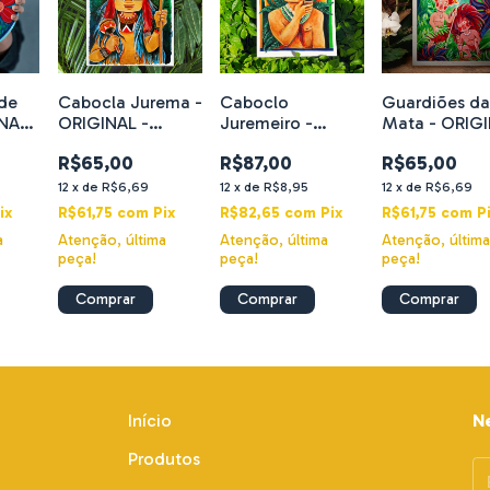
 de
Cabocla Jurema -
Caboclo
Guardiões d
INAL
ORIGINAL -
Juremeiro -
Mata - ORIG
re
Mixed media
ORIGINAL -
- Mixed medi
R$65,00
R$87,00
R$65,00
Mixed media
12
x
de
R$6,69
12
x
de
R$8,95
12
x
de
R$6,69
ix
R$61,75
com
Pix
R$82,65
com
Pix
R$61,75
com
P
a
Atenção, última
Atenção, última
Atenção, últim
peça!
peça!
peça!
Início
N
Produtos