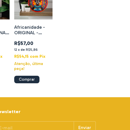
a
Africanidade -
INAL
ORIGINAL -
a
Acrílica sobre
R$57,00
madeira
12
x
de
R$5,86
ix
R$54,15
com
Pix
a
Atenção, última
peça!
ewsletter