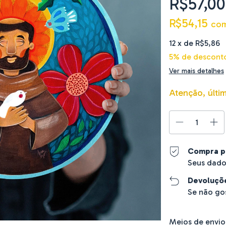
R$57,00
R$54,15
co
12
x de
R$5,86
5% de descont
Ver mais detalhes
Atenção, últi
Compra p
Seus dado
Devoluçõ
Se não go
Entregas para o C
Meios de envio