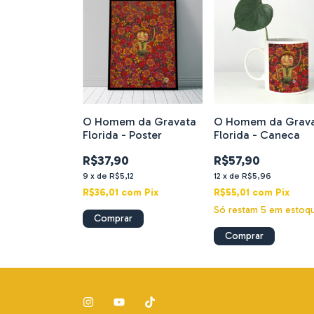
O Homem da Gravata
O Homem da Grav
Florida - Poster
Florida - Caneca
R$37,90
R$57,90
9
x
de
R$5,12
12
x
de
R$5,96
R$36,01
com
Pix
R$55,01
com
Pix
Só restam
5
em estoq
Comprar