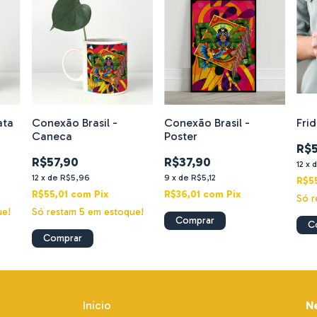
ata
Conexão Brasil -
Conexão Brasil -
Fri
Caneca
Poster
R$5
R$57,90
R$37,90
12
x
12
x
de
R$5,96
9
x
de
R$5,12
R$5
R$55,01
com
Pix
R$36,01
com
Pix
Só 
ue!
Só restam
5
em estoque!
Comprar
Início
N