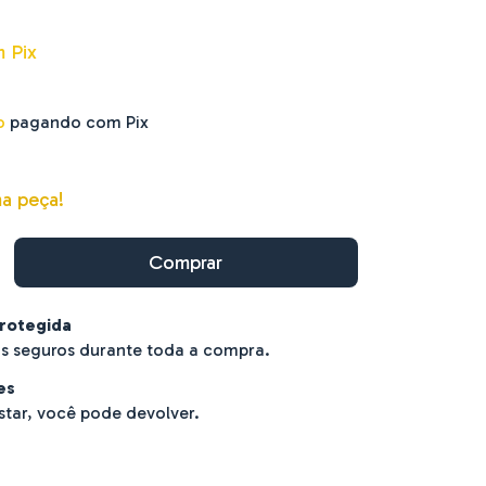
m
Pix
o
pagando com Pix
ma peça!
rotegida
s seguros durante toda a compra.
es
star, você pode devolver.
EP:
Alterar CEP