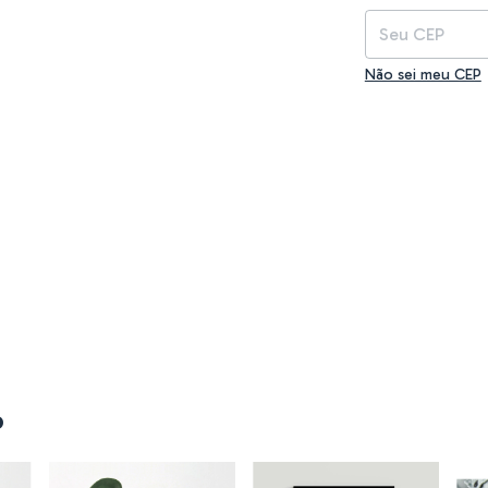
Não sei meu CEP
o