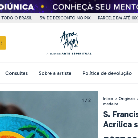
 O BRASIL
5% DE DESCONTO NO PIX
PARCELE EM ATÉ 10X
E
Consultas
Sobre a artista
Política de devolução
Início
>
Originais
1
/
2
madeira
S. Franc
Acrílica 