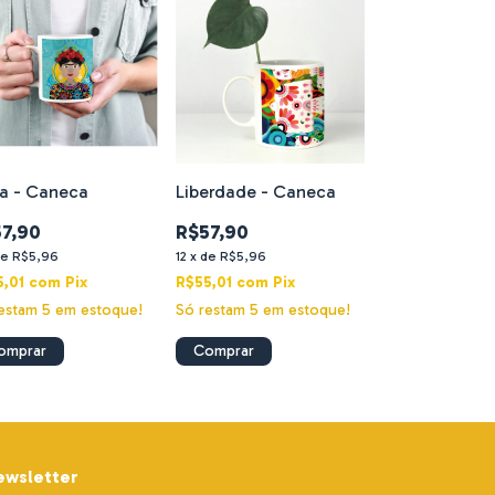
da - Caneca
Liberdade - Caneca
7,90
R$57,90
de
R$5,96
12
x
de
R$5,96
5,01
com
Pix
R$55,01
com
Pix
restam
5
em estoque!
Só restam
5
em estoque!
ewsletter