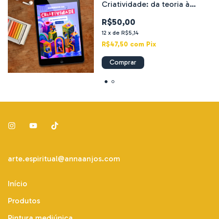
Criatividade: da teoria à
prática"
R$50,00
12
x
de
R$5,14
R$47,50
com
Pix
arte.espiritual@annaanjos.com
Início
Produtos
Pintura mediúnica